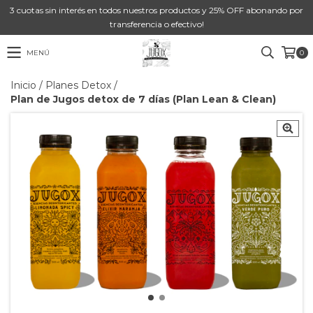
3 cuotas sin interés en todos nuestros productos y 25% OFF abonando por
transferencia o efectivo!
MENÚ
0
Inicio
/
Planes Detox
/
Plan de Jugos detox de 7 días (Plan Lean & Clean)